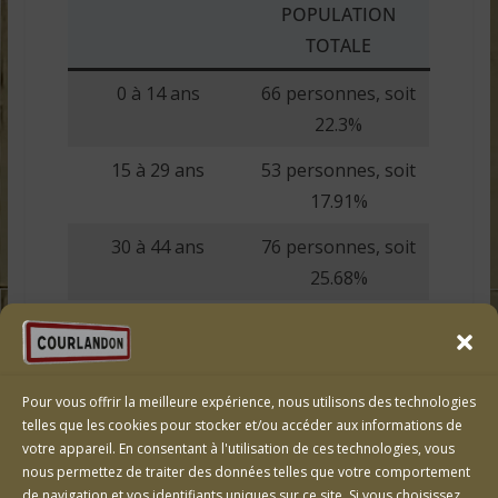
POPULATION
TOTALE
0 à 14 ans
66 personnes, soit
22.3%
15 à 29 ans
53 personnes, soit
17.91%
30 à 44 ans
76 personnes, soit
25.68%
45 à 59 ans
58 personnes, soit
19.59%
60 à 74 ans
36 personnes, soit
Pour vous offrir la meilleure expérience, nous utilisons des technologies
telles que les cookies pour stocker et/ou accéder aux informations de
12.16%
votre appareil. En consentant à l'utilisation de ces technologies, vous
nous permettez de traiter des données telles que votre comportement
75 à 89 ans
6 personnes, soit
de navigation et vos identifiants uniques sur ce site. Si vous choisissez