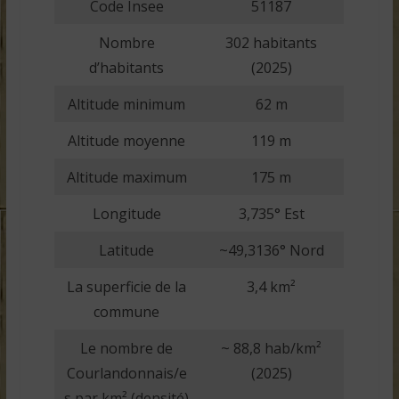
Code Insee
51187
Nombre
302 habitants
d’habitants
(2025)
Altitude minimum
62 m
Altitude moyenne
119 m
Altitude maximum
175 m
Longitude
3,735° Est
Latitude
~49,3136° Nord
La superficie de la
3,4 km²
commune
Le nombre de
~ 88,8 hab/km²
Courlandonnais/e
(2025)
s par km² (densité)