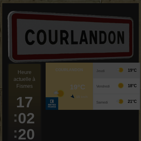
Passer
au
contenu
Heure
actuelle à
Fismes
17
02
20