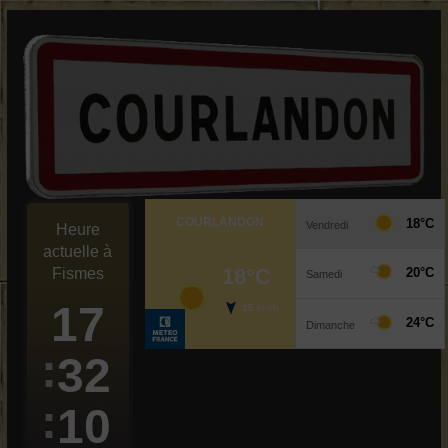
Passer
au
contenu
Heure
actuelle à
Fismes
17
32
11