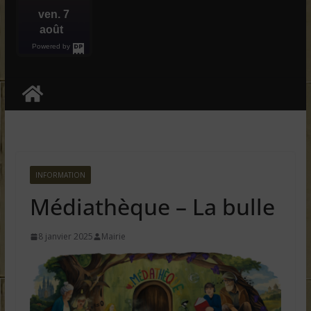
ven. 7
août
Powered by
DaysPedia.c
om
INFORMATION
Médiathèque – La bulle
8 janvier 2025
Mairie