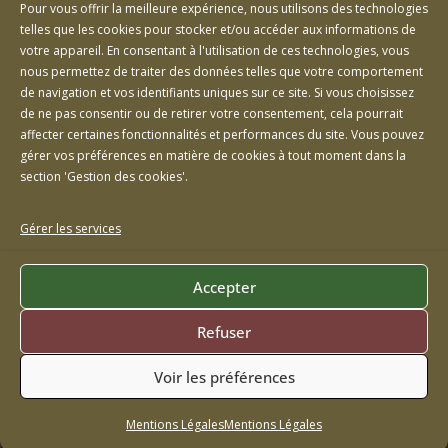
Pour vous offrir la meilleure expérience, nous utilisons des technologies
Voir le fichier - Programme La bulle: Janvier-
telles que les cookies pour stocker et/ou accéder aux informations de
Juillet 2025
votre appareil. En consentant à l'utilisation de ces technologies, vous
nous permettez de traiter des données telles que votre comportement
de navigation et vos identifiants uniques sur ce site. Si vous choisissez
Voir le fichier - Programme La bulle: Janvier-
de ne pas consentir ou de retirer votre consentement, cela pourrait
Juillet 2024
affecter certaines fonctionnalités et performances du site. Vous pouvez
gérer vos préférences en matière de cookies à tout moment dans la
section 'Gestion des cookies'.
Voir le fichier - Programme La bulle:
Septembre-Décembre 2023
Gérer les services
Accepter
Refuser
Voir les préférences
Copyright © 2026
Courlandon
. Tous droits réservés.
Theme
1/20
ColorMag
par ThemeGrill. Propulsé par
WordPress
.
-
Mentions Légales
Mentions Légales
Mentions légales