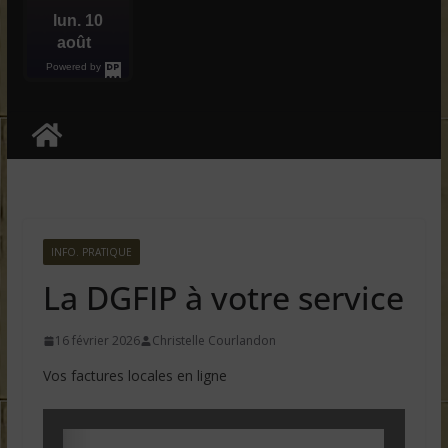
lun. 10
août
Powered by
DaysPedia.c
om
INFO. PRATIQUE
La DGFIP à votre service
16 février 2026
Christelle Courlandon
Vos factures locales en ligne