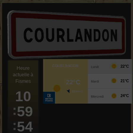
Passer
au
contenu
Heure
actuelle à
Fismes
10
59
54